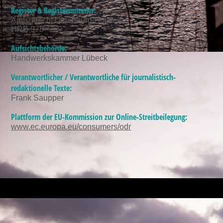
Register & Registernummer:
Amtsgericht Oldenburg/Holstein
HRB 978
Aufsichtsbehörde:
Handwerkskammer Lübeck
Verantwortlicher / Verantwortliche für journalistisch-
redaktionelle Texte:
Frank Saupper
Plattform der EU-Kommission zur Online-Streitbeilegung:
www.ec.europa.eu/consumers/odr