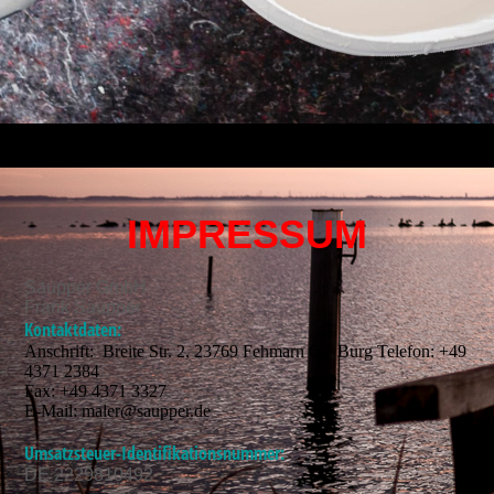
IMPRESSUM
Saupper GmbH
Frank Saupper
Kontaktdaten:
Anschrift: Breite Str. 2, 23769 Fehmarn OT Burg Telefon: +49
4371 2384
Fax: +49 4371 3327
E-Mail: maler@saupper.de
Umsatzsteuer-Identifikationsnummer:
DE 2229810492